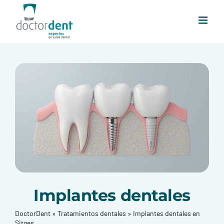
Saltar
al
contenido
Implantes dentales
DoctorDent
»
Tratamientos dentales
»
Implantes dentales en
Sitges