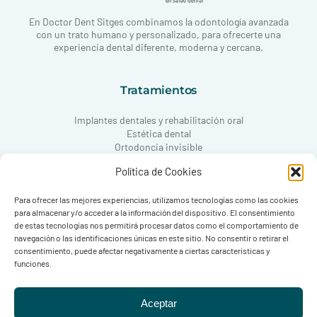
En Doctor Dent Sitges combinamos la odontología avanzada
con un trato humano y personalizado, para ofrecerte una
experiencia dental diferente, moderna y cercana.
Tratamientos
Implantes dentales y rehabilitación oral
Estética dental
Ortodoncia invisible
Periodoncia
Política de Cookies
Odontología conservadora
Odontopediatría
ATM y oclusión
Para ofrecer las mejores experiencias, utilizamos tecnologías como las cookies
para almacenar y/o acceder a la información del dispositivo. El consentimiento
de estas tecnologías nos permitirá procesar datos como el comportamiento de
navegación o las identificaciones únicas en este sitio. No consentir o retirar el
Contacto
consentimiento, puede afectar negativamente a ciertas características y
funciones.
Carrer de l’Hort Gran, 14
08870 Sitges, Barcelona
Aceptar
T
938 11 00 07